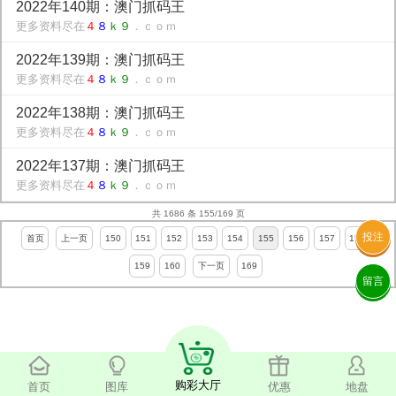
2022年140期：澳门抓码王
更多资料尽在
４
８
ｋ９
．ｃｏｍ
2022年139期：澳门抓码王
更多资料尽在
４
８
ｋ９
．ｃｏｍ
2022年138期：澳门抓码王
更多资料尽在
４
８
ｋ９
．ｃｏｍ
2022年137期：澳门抓码王
更多资料尽在
４
８
ｋ９
．ｃｏｍ
共 1686 条 155/169 页
投注
首页
上一页
150
151
152
153
154
155
156
157
158
159
160
下一页
169
留言
购彩大厅
首页
图库
优惠
地盘