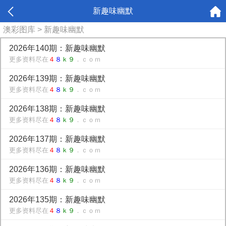
新趣味幽默
澳彩图库
> 新趣味幽默
2026年140期：新趣味幽默
更多资料尽在
４
８
ｋ９
．ｃｏｍ
2026年139期：新趣味幽默
更多资料尽在
４
８
ｋ９
．ｃｏｍ
2026年138期：新趣味幽默
更多资料尽在
４
８
ｋ９
．ｃｏｍ
2026年137期：新趣味幽默
更多资料尽在
４
８
ｋ９
．ｃｏｍ
2026年136期：新趣味幽默
更多资料尽在
４
８
ｋ９
．ｃｏｍ
2026年135期：新趣味幽默
更多资料尽在
４
８
ｋ９
．ｃｏｍ