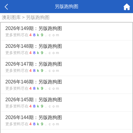
另版跑狗图
澳彩图库
> 另版跑狗图
2026年149期：另版跑狗图
更多资料尽在
４
８
ｋ９
．ｃｏｍ
2026年148期：另版跑狗图
更多资料尽在
４
８
ｋ９
．ｃｏｍ
2026年147期：另版跑狗图
更多资料尽在
４
８
ｋ９
．ｃｏｍ
2026年146期：另版跑狗图
更多资料尽在
４
８
ｋ９
．ｃｏｍ
2026年145期：另版跑狗图
更多资料尽在
４
８
ｋ９
．ｃｏｍ
2026年144期：另版跑狗图
更多资料尽在
４
８
ｋ９
．ｃｏｍ