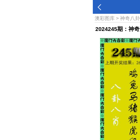
澳彩图库
>
神奇八
2024245期：神