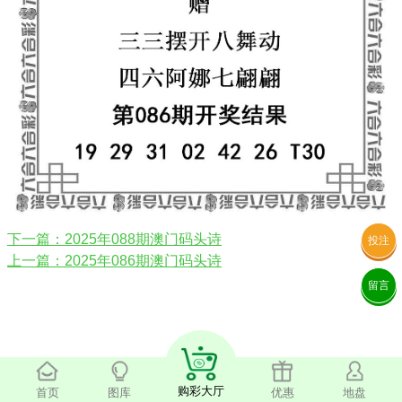
下一篇：2025年088期澳门码头诗
投注
上一篇：2025年086期澳门码头诗
留言
购彩大厅
首页
图库
优惠
地盘