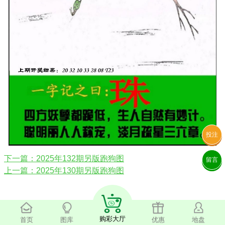
投注
下一篇：2025年132期另版跑狗图
留言
上一篇：2025年130期另版跑狗图
购彩大厅
首页
图库
优惠
地盘