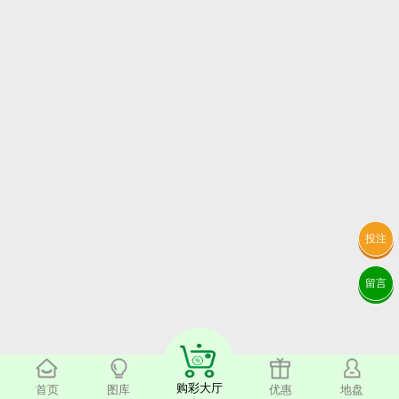
投注
留言
购彩大厅
首页
图库
优惠
地盘