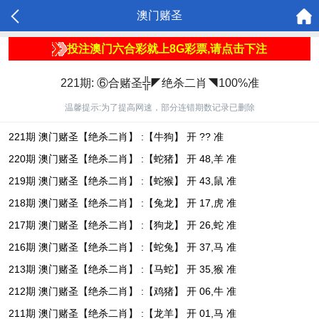
澳门赌圣
投注澳门六合彩就上8G彩票,请点击下注
221期: ⑥合赌圣╬◤绝杀二肖◥100%准
温馨提示:为了提高网速，部分连错期数记录已删除
221期 澳门赌圣【绝杀二肖】 :【牛狗】 开 ?? 准
220期 澳门赌圣【绝杀二肖】 :【蛇猪】 开 48,羊 准
219期 澳门赌圣【绝杀二肖】 :【蛇猴】 开 43,鼠 准
218期 澳门赌圣【绝杀二肖】 :【兔龙】 开 17,虎 准
217期 澳门赌圣【绝杀二肖】 :【狗龙】 开 26,蛇 准
216期 澳门赌圣【绝杀二肖】 :【蛇兔】 开 37,马 准
213期 澳门赌圣【绝杀二肖】 :【马蛇】 开 35,猴 准
212期 澳门赌圣【绝杀二肖】 :【鸡猪】 开 06,牛 准
211期 澳门赌圣【绝杀二肖】 :【龙羊】 开 01,马 准