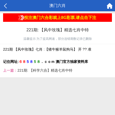
澳门六肖
投注澳门六合彩就上8G彩票,请点击下注
221期: 【风中玫瑰】精选七肖中特
温馨提示:为了提高网速，部分连错期数记录已删除
221期 【风中玫瑰】七肖 :【猪牛猴羊鼠狗马】 开 ?? 准
记住网址:
６８
５８
５８
．ｃｏｍ 澳门官方独家资料库
上一篇：
221期: 【科学六合】精选七肖中特